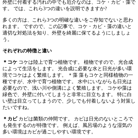
外壁に付着する汚れの中でも厄介なのは、コケ・カビ・藻で
す。 では、これら3つの違いを説明できますか?
多くの方は、これら3つの明確な違いをご存知でないと思わ
れます。 ですので、この記事で、コケ・カビ・藻の違いと
適切な対処法を知り、外壁を綺麗に保てるようにしましょ
う。
それぞれの特徴と違い
＊コケ
コケは陸上で育つ植物です。 植物ですので、光合成
によって生活をします。 光合成に必要な水と日光が多い環
境でコケはよく繁殖します。 ＊藻 藻もコケと同様植物の一
種ですが、水中で育つ植物です。 水中にいながらも日光は
必要なので、浅い川や側溝によく繁殖します。 コケや藻は
緑色で、外壁に付いてしまうと非常に目立ちます。 特に白
い壁は目立ってしまうので、少しでも付着しないよう対策し
たいですね。
＊カビ
カビは菌類の仲間です。 カビは日光のないところで
も発生するのが特徴です。 例えば、風呂場のような湿気の
多い環境はカビが過ごしやすい環境です。