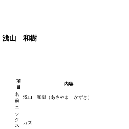
浅山 和樹
項
内容
目
名
浅山 和樹（あさやま かずき）
前
ニ
ッ
ク
カズ
ネ