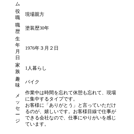
ム
役
現場親方
職
職
塗装歴30年
歴
生
年
1976年３月２日
月
日
家
1人暮らし
族
趣
バイク
味
作業中は時間を忘れて休憩も忘れて、現場
メ
に集中するタイプです。
ッ
お客様に「ありがとう」と言っていただけ
セ
るのが、嬉しいです。お客様目線で仕事が
ー
できる会社なので、仕事にやりがいを感じ
ジ
ています。