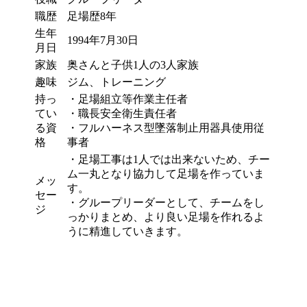
職歴
足場歴8年
生年
1994年7月30日
月日
家族
奥さんと子供1人の3人家族
趣味
ジム、トレーニング
持っ
・足場組立等作業主任者
てい
・職長安全衛生責任者
る資
・フルハーネス型墜落制止用器具使用従
格
事者
・足場工事は1人では出来ないため、チー
ム一丸となり協力して足場を作っていま
メッ
す。
セー
・グループリーダーとして、チームをし
ジ
っかりまとめ、より良い足場を作れるよ
うに精進していきます。