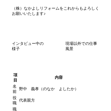
（株）なかよしリフォームをこれからもよろしく
お願いいたします♪
インタビュー中の
現場以外での仕事
様子
風景
項
内容
目
名
野中 義孝（のなか よしたか）
前
役
代表親方
職
職