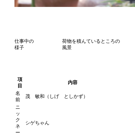
仕事中の
荷物を積んているところの
様子
風景
項
内容
目
名
茂 敏和（しげ としかず）
前
ニ
ッ
ク
シゲちゃん
ネ
ー