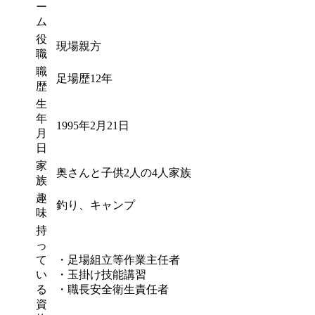
ー
ム
役
現場親方
職
職
足場歴12年
歴
生
年
1995年2月21日
月
日
家
奥さんと子供2人の4人家族
族
趣
釣り、キャンプ
味
持
っ
て
・足場組立等作業主任者
い
・玉掛け技能講習
る
・職長安全衛生責任者
資