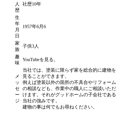
人
社歴10年
歴
生
年
1957年6月6
月
日
家
子供3人
族
趣
YouTubeを見る。
味
当社では、塗装に限らず家を総合的に建物を
メ
見ることができます。
ッ
例えば塗装以外の箇所の不具合やリフォーム
セ
の相談なども、作業中の職人にご相談いただ
ー
けます。それがグッドホームの子会社である
ジ
当社の強みです。
建物の事は何でもお尋ねください。