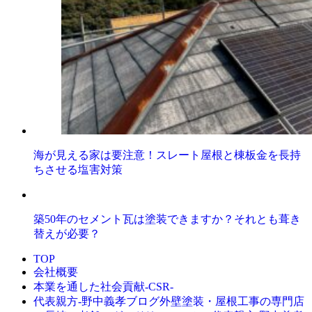
海が見える家は要注意！スレート屋根と棟板金を長持
ちさせる塩害対策
築50年のセメント瓦は塗装できますか？それとも葺き
替えが必要？
TOP
会社概要
本業を通した社会貢献-CSR-
外壁塗装・屋根工事の専門店
代表親方-野中義孝ブログ