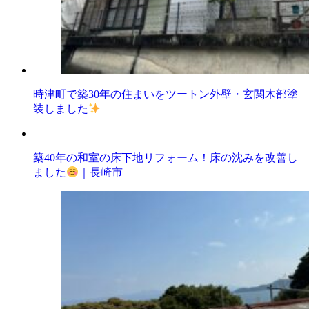
時津町で築30年の住まいをツートン外壁・玄関木部塗
装しました
築40年の和室の床下地リフォーム！床の沈みを改善し
ました
｜長崎市